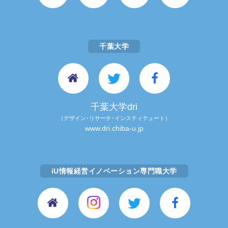
千葉大学
千葉大学dri
（デザイン･リサーチ･インスティテュート）
www.dri.chiba-u.jp
iU情報経営イノベーション専門職大学