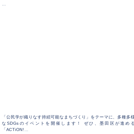
…
【終了しました】大学のあるまち すみだ 「未来
都市共創サミット」を開催します！
2024年11月5
「公民学が織りなす持続可能なまちづくり」をテーマに、多種多
なSDGsのイベントを開催します！ ぜひ、墨田区が進め
「ACTiON!…