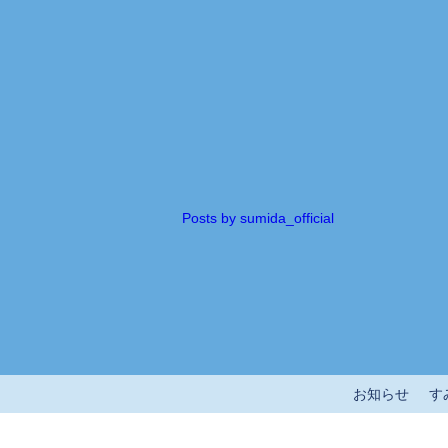
Posts by sumida_official
お知らせ
す