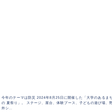
【開催報告】UDCすみだ “大学のあるまちの 夏
まつり” そなえる かんがえる みんなの夏ま
つり
2024年8月27
今年のテーマは防災 2024年8月25日に開催した「大学のあるま
の 夏祭り」。 ステージ、屋台、体験ブース、子どもの遊び場、
外シ…