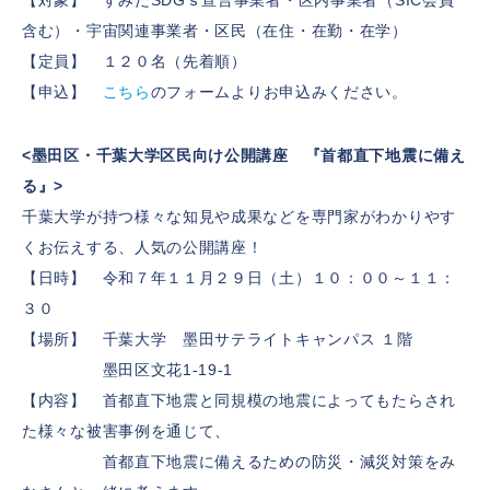
【対象】 すみだSDGｓ宣言事業者・区内事業者（SIC会員
含む）・宇宙関連事業者・区民（在住・在勤・在学）
【定員】 １２０名（先着順）
【申込】
こちら
のフォームよりお申込みください。
<墨田区・千葉大学区民向け公開講座 『首都直下地震に備え
る』>
千葉大学が持つ様々な知見や成果などを専門家がわかりやす
くお伝えする、人気の公開講座！
【日時】 令和７年１１月２９日（土）１０：００～１１：
３０
【場所】 千葉大学 墨田サテライトキャンパス １階
墨田区文花1-19-1
【内容】 首都直下地震と同規模の地震によってもたらされ
た様々な被害事例を通じて、
首都直下地震に備えるための防災・減災対策をみ