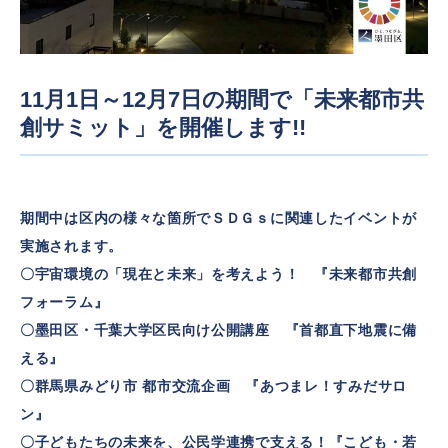
11月1日～12月7日の期間で「未来都市共
創サミット」を開催します!!
期間中は区内の様々な箇所でＳＤＧｓに関連したイベントが
実施されます。
〇宇宙環境の「現在と未来」を考えよう！ 『未来都市共創
フォーラム』
〇墨田区・千葉大学区民向け公開講座 『首都直下地震に備
える』
〇群馬県みどり市 都市交流企画 『あつまレ！すみだサロ
ン』
〇子どもたちの未来を、公民学連携で支える！『こども・若