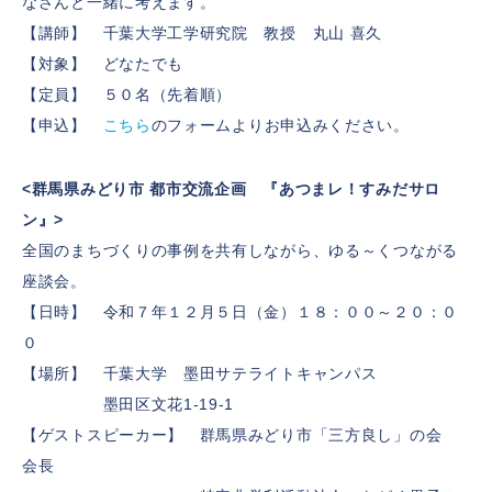
なさんと一緒に考えます。
【講師】 千葉大学工学研究院 教授 丸山 喜久
【対象】 どなたでも
【定員】 ５０名（先着順）
【申込】
こちら
のフォームよりお申込みください。
<群馬県みどり市 都市交流企画 『あつまレ！すみだサロ
ン』>
全国のまちづくりの事例を共有しながら、ゆる～くつながる
座談会。
【日時】 令和７年１２月５日（金）１８：００～２０：０
０
【場所】 千葉大学 墨田サテライトキャンパス
墨田区文花1-19-1
【ゲストスピーカー】 群馬県みどり市「三方良し」の会
会長