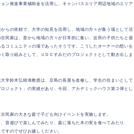
ション推進事業補助金を活用し、キャンパスエリア周辺地域のエリア
様からの依頼で、大学の知見を活用し、地域の方々が集う場として活
の古民家は、昔から地域の方々が日常的に集い、近所の子供たちと遊
あるコミュニティの場であったそうです。こうしたオーナーの想いを
いく取り組みとして、ＵＤＣすみだのプロジェクトとして動き出しま
葉大学鈴木弘樹准教授は、京島の長屋を改修し、学生の住まいとして
プロジェクト」の実績があり、今回、アカデミックハウス第２弾とし
に古民家の大きな庭で子ども向けイベントを実施します。
り、昔遊びで楽しんでみたり、庭に落ちた木の実を食べてみたり、
トですのでぜひお越しください。