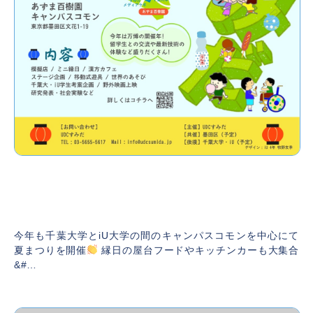
【終了しました】” 大学のあるまちの 夏まつ
り” – つながる、ひろがる、あそぶ夏 –
2025年8月7日
今年も千葉大学とiU大学の間のキャンパスコモンを中心にて
夏まつりを開催
縁日の屋台フードやキッチンカーも大集合
&#…